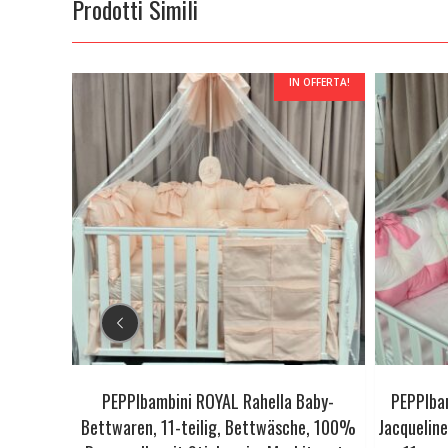
Prodotti Simili
 OFFERTA!
IN OFFERTA!
ina Baby-
PEPPIbambini ROYAL Rahella Baby-
PEPPIba
he, 100%
Bettwaren, 11-teilig, Bettwäsche, 100%
Jacqueline