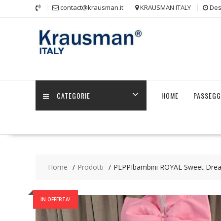
Skip
contact@krausman.it
KRAUSMAN ITALY
Des
to
content
CATEGORIE
HOME
PASSEGG
Home
Prodotti
PEPPIbambini ROYAL Sweet Dream
IN OFFERTA!