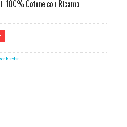
zi, 100% Cotone con Ricamo
o
 per bambini