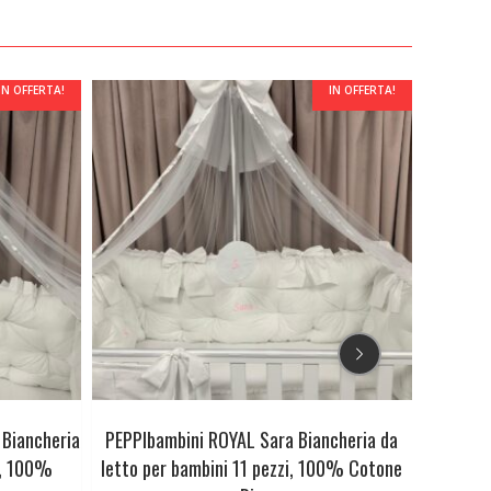
IN OFFERTA!
IN OFFERTA!
Biancheria
PEPPIbambini ROYAL Sara Biancheria da
PEPPI
i, 100%
letto per bambini 11 pezzi, 100% Cotone
Bianche