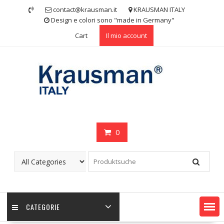
Skip
contact@krausman.it
KRAUSMAN ITALY
to
Design e colori sono "made in Germany"
content
Cart
Il mio account
0
CATEGORIE