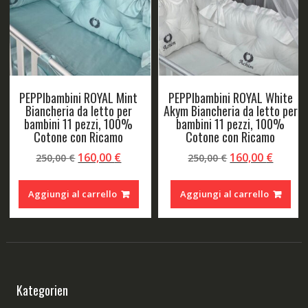
PEPPIbambini ROYAL Mint
PEPPIbambini ROYAL White
Biancheria da letto per
Akym Biancheria da letto per
bambini 11 pezzi, 100%
bambini 11 pezzi, 100%
Cotone con Ricamo
Cotone con Ricamo
Il
Il
Il
Il
160,00
€
160,00
€
250,00
€
250,00
€
o
prezzo
prezzo
prezzo
prezz
le
originale
attuale
originale
attual
Aggiungi al carrello
Aggiungi al carrello
era:
è:
era:
è:
 €.
250,00 €.
160,00 €.
250,00 €.
160,00
Kategorien