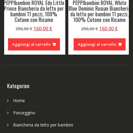
PEPPIbambini ROYAL Edy Little
PEPPIbambini ROYAL White
Prince Biancheria da letto per
Blue Dominic Rusian Biancheria
bambini 11 pezzi, 100%
da letto per bambini 11 pezzi,
Cotone con Ricamo
100% Cotone con Ricamo
Il
Il
Il
Il
160,00
€
160,00
€
250,00
€
250,00
€
o
prezzo
prezzo
prezzo
prezz
le
originale
attuale
originale
attual
Aggiungi al carrello
Aggiungi al carrello
era:
è:
era:
è:
 €.
250,00 €.
160,00 €.
250,00 €.
160,00
Kategorien
Home
Passeggino
Biancheria da letto per bambini