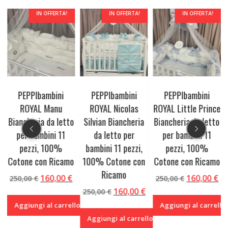
IN OFFERTA!
IN OFFERTA!
IN OFFERTA!
PEPPIbambini
PEPPIbambini
PEPPIbambini
ROYAL Manu
ROYAL Nicolas
ROYAL Little Prince
o
Biancheria da letto
Silvian Biancheria
Biancheria da letto
per bambini 11
da letto per
per bambini 11
pezzi, 100%
bambini 11 pezzi,
pezzi, 100%
o
Cotone con Ricamo
100% Cotone con
Cotone con Ricamo
Ricamo
Il
Il
Il
Il
Il
160,00
€
160,00
€
250,00
€
250,00
€
prezzo
prezzo
prezzo
prezzo
pr
Il
Il
160,00
€
250,00
€
e
attuale
originale
attuale
originale
at
prezzo
prezzo
llo
Aggiungi al carrello
Aggiungi al carrello
è:
era:
è:
era:
è:
originale
attuale
Aggiungi al carrello
.
160,00 €.
250,00 €.
160,00 €.
250,00 €.
16
era:
è: