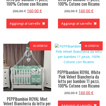
100% Cotone con Ricamo
100% Cotone con Ricamo
Il
Il
Il
Il
160,00
€
160,00
€
200,00
€
200,00
€
prezzo
prezzo
prezzo
prezzo
originale
attuale
originale
attual
Aggiungi al carrello
Aggiungi al carrello
era:
è:
era:
è:
200,00 €.
160,00 €.
200,00 €.
160,00 
IN OFFERTA!
IN OFFERTA!
PEPPIbambini ROYAL White
Pink Velvet Biancheria da
letto per bambini 11 pezzi,
100% Cotone con Ricamo
Il
Il
160,00
€
200,00
€
prezzo
prezzo
PEPPIbambini ROYAL Mint
originale
attual
Velvet Biancheria da letto per
Aggiungi al carrello