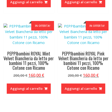
Aggiungi al carrello
Aggiungi al carrello
era:
è:
era:
è:
200,00 €.
160,00 €.
200,00 €.
160,00 
IN OFFERTA!
IN OFFERTA!
PEPPIbambini ROYAL Mint
PEPPIbambini ROYAL Pink
Velvet Biancheria da letto per
Velvet Biancheria da letto per
bambini 11 pezzi, 100%
bambini 11 pezzi, 100%
Cotone con Ricamo
Cotone con Ricamo
Il
Il
Il
Il
160,00
€
160,00
€
200,00
€
200,00
€
prezzo
prezzo
prezzo
prezzo
originale
attuale
originale
attual
Aggiungi al carrello
Aggiungi al carrello
era:
è:
era:
è:
200,00 €.
160,00 €.
200,00 €.
160,00 