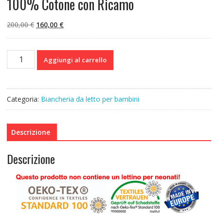
100% Cotone con Ricamo
Il
Il
200,00
€
160,00
€
prezzo
prezzo
originale
attuale
PEPPIbambini
era:
è:
Aggiungi al carrello
ROYAL
200,00 €.
160,00 €.
White
Blue
Velvet
Categoria:
Biancheria da letto per bambini
Biancheria
da
letto
Descrizione
per
bambini
Descrizione
11
pezzi,
100%
Cotone
con
Ricamo