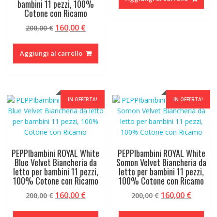
bambini 11 pezzi, 100%
era:
è:
Cotone con Ricamo
200,00 €.
160,00 
Il
Il
160,00
€
200,00
€
prezzo
prezzo
originale
attuale
Aggiungi al carrello
era:
è:
200,00 €.
160,00 €.
IN OFFERTA!
IN OFFERTA!
PEPPIbambini ROYAL White
PEPPIbambini ROYAL White
Blue Velvet Biancheria da
Somon Velvet Biancheria da
letto per bambini 11 pezzi,
letto per bambini 11 pezzi,
100% Cotone con Ricamo
100% Cotone con Ricamo
Il
Il
Il
Il
160,00
€
160,00
€
200,00
€
200,00
€
prezzo
prezzo
prezzo
prezzo
originale
attuale
originale
attual