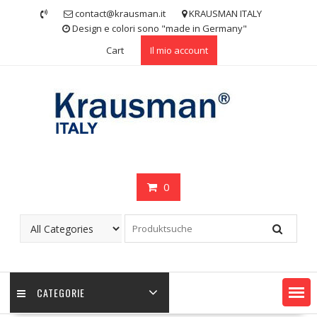
Skip
contact@krausman.it
KRAUSMAN ITALY
to
Design e colori sono "made in Germany"
content
Cart
Il mio account
0
CATEGORIE