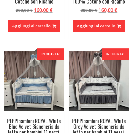
Cotone con Ricamo
100% Cotone con Ricamo
Il
Il
Il
Il
160,00
€
160,00
€
200,00
€
200,00
€
prezzo
prezzo
prezzo
prezzo
originale
attuale
originale
attual
Aggiungi al carrello
Aggiungi al carrello
era:
è:
era:
è:
200,00 €.
160,00 €.
200,00 €.
160,00 
IN OFFERTA!
IN OFFERTA!
PEPPIbambini ROYAL White
PEPPIbambini ROYAL White
Blue Velvet Biancheria da
Grey Velvet Biancheria da
letto per bambini 11 pezzi,
letto per bambini 11 pezzi,