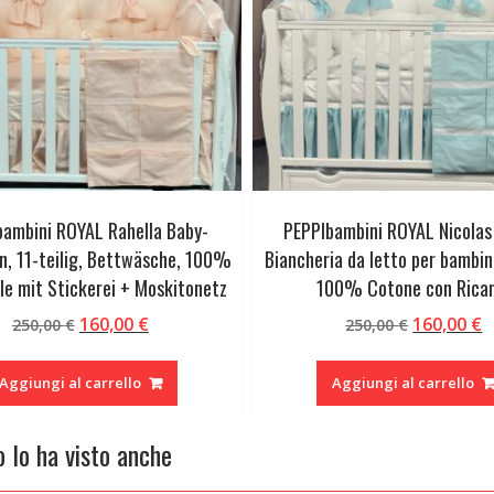
bambini ROYAL Rahella Baby-
PEPPIbambini ROYAL Nicolas 
n, 11-teilig, Bettwäsche, 100%
Biancheria da letto per bambini
e mit Stickerei + Moskitonetz
100% Cotone con Rica
Il
Il
Il
Il
160,00
€
160,00
€
250,00
€
250,00
€
prezzo
prezzo
prezzo
p
originale
attuale
originale
a
Aggiungi al carrello
Aggiungi al carrello
era:
è:
era:
è
250,00 €.
160,00 €.
250,00 €.
1
o lo ha visto anche