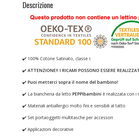
Descrizione
✔️ 100% Cotone Satinato, classe I.
✔️
ATTENZIONE!! I RICAMI POSSONO ESSERE REALIZZAT
✔️
Puoi metterci sopra il nome del bambino!
✔️ La biancheria da letto
PEPPIbambini
è realizzata con i 
✔️ Materiali antiallergici molto fini e sensibili al tatto
✔️ Set portaoggetti multitasche per accessori
✔️ Applicazioni decorative