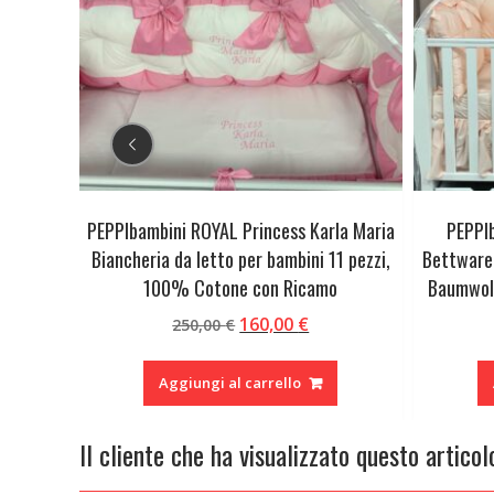
eria da
PEPPIbambini ROYAL Princess Karla Maria
PEPPI
% Cotone
Biancheria da letto per bambini 11 pezzi,
Bettware
100% Cotone con Ricamo
Baumwoll
Il
Il
160,00
€
250,00
€
ezzo
prezzo
prezzo
tuale
originale
attuale
Aggiungi al carrello
era:
è:
,00 €.
250,00 €.
160,00 €.
Il cliente che ha visualizzato questo articol