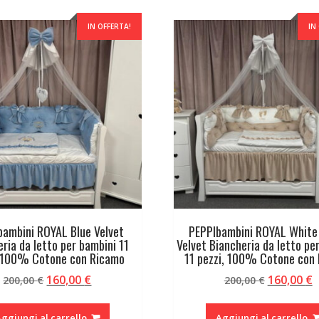
IN OFFERTA!
IN
bambini ROYAL Blue Velvet
PEPPIbambini ROYAL White
ria da letto per bambini 11
Velvet Biancheria da letto pe
, 100% Cotone con Ricamo
11 pezzi, 100% Cotone con
Il
Il
Il
Il
160,00
€
160,00
€
200,00
€
200,00
€
prezzo
prezzo
prezzo
p
originale
attuale
originale
a
ggiungi al carrello
Aggiungi al carrello