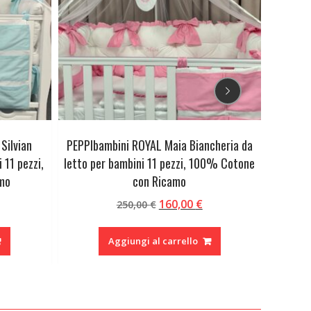
Silvian
PEPPIbambini ROYAL Maia Biancheria da
PEPPI
 11 pezzi,
letto per bambini 11 pezzi, 100% Cotone
Bianche
mo
con Ricamo
Il
Il
160,00
€
250,00
€
rezzo
prezzo
prezzo
ttuale
originale
attuale
Aggiungi al carrello
:
era:
è:
60,00 €.
250,00 €.
160,00 €.