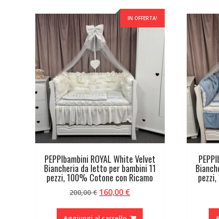
IN OFFERTA!
PEPPIbambini ROYAL White Velvet
PEPPI
Biancheria da letto per bambini 11
Bianche
pezzi, 100% Cotone con Ricamo
pezzi
Il
Il
160,00
€
200,00
€
prezzo
prezzo
originale
attuale
Aggiungi al carrello
A