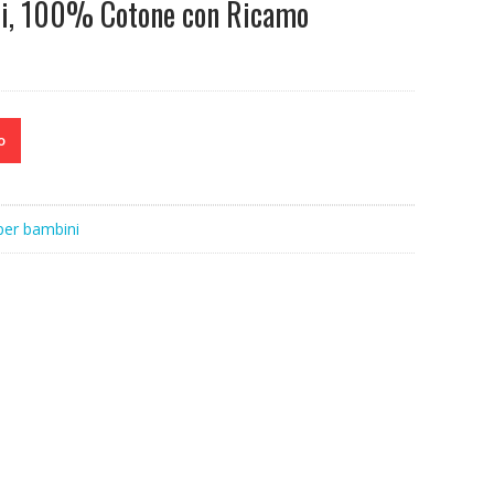
zi, 100% Cotone con Ricamo
o
 per bambini