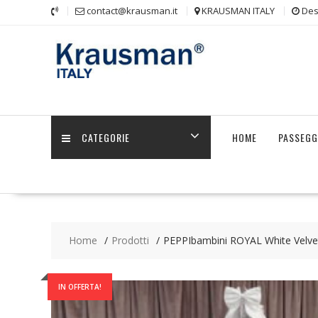
Skip
contact@krausman.it
KRAUSMAN ITALY
Des
to
content
CATEGORIE
HOME
PASSEGG
Home
Prodotti
PEPPIbambini ROYAL White Velvet
IN OFFERTA!