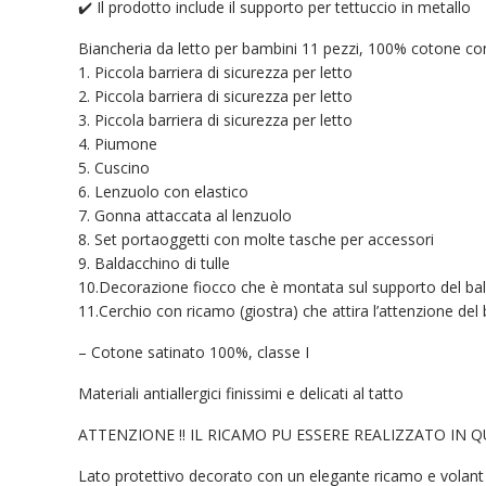
✔️ Il prodotto include il supporto per tettuccio in metallo
Biancheria da letto per bambini 11 pezzi, 100% cotone co
1. Piccola barriera di sicurezza per letto
2. Piccola barriera di sicurezza per letto
3. Piccola barriera di sicurezza per letto
4. Piumone
5. Cuscino
6. Lenzuolo con elastico
7. Gonna attaccata al lenzuolo
8. Set portaoggetti con molte tasche per accessori
9. Baldacchino di tulle
10.Decorazione fiocco che è montata sul supporto del ba
11.Cerchio con ricamo (giostra) che attira l’attenzione del
– Cotone satinato 100%, classe I
Materiali antiallergici finissimi e delicati al tatto
ATTENZIONE !! IL RICAMO PU ESSERE REALIZZATO IN 
Lato protettivo decorato con un elegante ricamo e volant su