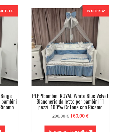
 OFFERTA!
IN OFFERTA!
 Beige
PEPPIbambini ROYAL White Blue Velvet
r bambini
Biancheria da letto per bambini 11
 Ricamo
pezzi, 100% Cotone con Ricamo
Il
Il
160,00
€
200,00
€
rezzo
prezzo
prezzo
ttuale
originale
attuale
Aggiungi al carrello