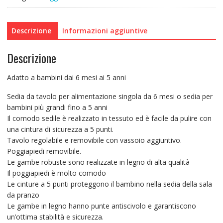
2
in
1
Descrizione
Informazioni aggiuntive
seggiolone
beige
Descrizione
seggiolone
multifunzionale
Adatto a bambini dai 6 mesi ai 5 anni
quantità
Sedia da tavolo per alimentazione singola da 6 mesi o sedia per
bambini più grandi fino a 5 anni
Il comodo sedile è realizzato in tessuto ed è facile da pulire con
una cintura di sicurezza a 5 punti.
Tavolo regolabile e removibile con vassoio aggiuntivo.
Poggiapiedi removibile.
Le gambe robuste sono realizzate in legno di alta qualità
Il poggiapiedi è molto comodo
Le cinture a 5 punti proteggono il bambino nella sedia della sala
da pranzo
Le gambe in legno hanno punte antiscivolo e garantiscono
un’ottima stabilità e sicurezza.