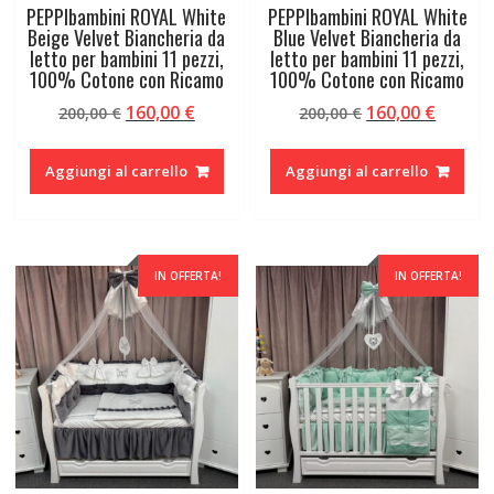
PEPPIbambini ROYAL White
PEPPIbambini ROYAL White
Beige Velvet Biancheria da
Blue Velvet Biancheria da
letto per bambini 11 pezzi,
letto per bambini 11 pezzi,
100% Cotone con Ricamo
100% Cotone con Ricamo
Il
Il
Il
Il
160,00
€
160,00
€
200,00
€
200,00
€
prezzo
prezzo
prezzo
prezzo
originale
attuale
originale
attual
Aggiungi al carrello
Aggiungi al carrello
era:
è:
era:
è:
200,00 €.
160,00 €.
200,00 €.
160,00 
IN OFFERTA!
IN OFFERTA!