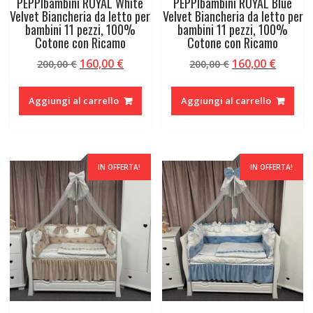
PEPPIbambini ROYAL White
PEPPIbambini ROYAL Blue
Velvet Biancheria da letto per
Velvet Biancheria da letto per
bambini 11 pezzi, 100%
bambini 11 pezzi, 100%
Cotone con Ricamo
Cotone con Ricamo
Il
Il
Il
Il
160,00
€
160,00
€
200,00
€
200,00
€
prezzo
prezzo
prezzo
prezzo
originale
attuale
originale
attual
Aggiungi al carrello
Aggiungi al carrello
era:
è:
era:
è:
200,00 €.
160,00 €.
200,00 €.
160,00 
IN OFFERTA!
IN OFFERTA!