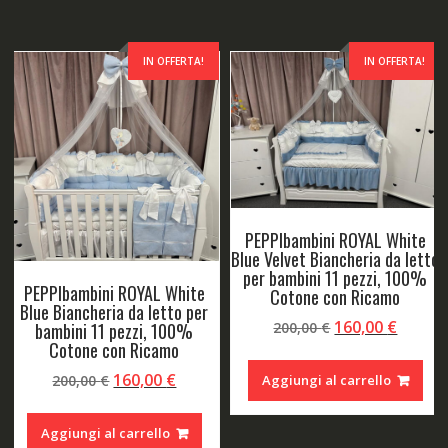
IN OFFERTA!
IN OFFERTA!
PEPPIbambini ROYAL White
Blue Velvet Biancheria da letto
per bambini 11 pezzi, 100%
PEPPIbambini ROYAL White
Cotone con Ricamo
Blue Biancheria da letto per
Il
Il
160,00
€
bambini 11 pezzi, 100%
200,00
€
Cotone con Ricamo
prezzo
prezz
originale
attual
Il
Il
160,00
€
200,00
€
Aggiungi al carrello
era:
è:
o
prezzo
prezzo
200,00 €.
160,00
le
originale
attuale
Aggiungi al carrello
era:
è: