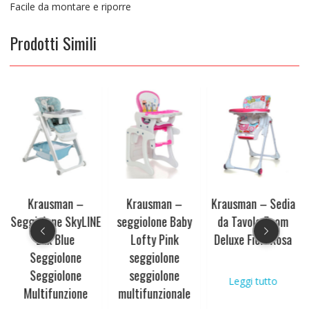
Facile da montare e riporre
Prodotti Simili
Krausman –
Krausman –
Krausman – Sedia
Seggiolone SkyLINE
seggiolone Baby
da Tavolo Zoom
Lux Blue
Lofty Pink
Deluxe Fiori Rosa
Seggiolone
seggiolone
Seggiolone
seggiolone
Leggi tutto
Multifunzione
multifunzionale