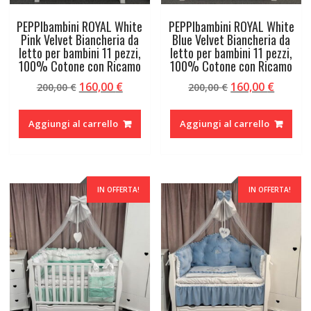
PEPPIbambini ROYAL White
PEPPIbambini ROYAL White
Pink Velvet Biancheria da
Blue Velvet Biancheria da
letto per bambini 11 pezzi,
letto per bambini 11 pezzi,
100% Cotone con Ricamo
100% Cotone con Ricamo
Il
Il
Il
Il
160,00
€
160,00
€
200,00
€
200,00
€
prezzo
prezzo
prezzo
prezzo
originale
attuale
originale
attual
Aggiungi al carrello
Aggiungi al carrello
era:
è:
era:
è:
200,00 €.
160,00 €.
200,00 €.
160,00 
IN OFFERTA!
IN OFFERTA!