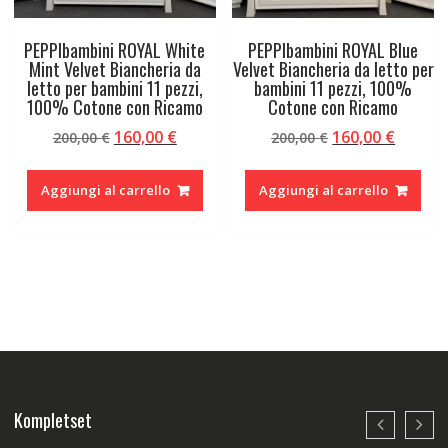
PEPPIbambini ROYAL White
PEPPIbambini ROYAL Blue
Mint Velvet Biancheria da
Velvet Biancheria da letto per
letto per bambini 11 pezzi,
bambini 11 pezzi, 100%
100% Cotone con Ricamo
Cotone con Ricamo
Il
Il
Il
Il
160,00
€
160,00
€
200,00
€
200,00
€
prezzo
prezzo
prezzo
prezzo
originale
attuale
originale
attual
Aggiungi al carrello
Aggiungi al carrello
era:
è:
era:
è:
200,00 €.
160,00 €.
200,00 €.
160,00 
Kompletset