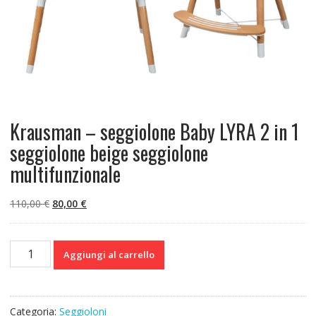
Krausman – seggiolone Baby LYRA 2 in 1
seggiolone beige seggiolone
multifunzionale
Il
Il
110,00
€
80,00
€
prezzo
prezzo
originale
attuale
Krausman
era:
è:
Aggiungi al carrello
-
110,00 €.
80,00 €.
seggiolone
Baby
LYRA
Categoria:
Seggioloni