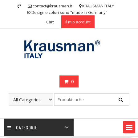
Skip
contact@krausman.it
KRAUSMAN ITALY
to
Design e colori sono "made in Germany"
content
Cart
Il mio account
0
CATEGORIE