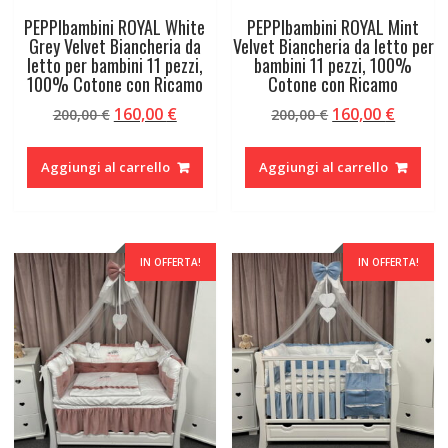
PEPPIbambini ROYAL White
PEPPIbambini ROYAL Mint
Grey Velvet Biancheria da
Velvet Biancheria da letto per
letto per bambini 11 pezzi,
bambini 11 pezzi, 100%
100% Cotone con Ricamo
Cotone con Ricamo
Il
Il
Il
Il
160,00
€
160,00
€
200,00
€
200,00
€
prezzo
prezzo
prezzo
prezzo
originale
attuale
originale
attual
Aggiungi al carrello
Aggiungi al carrello
era:
è:
era:
è:
200,00 €.
160,00 €.
200,00 €.
160,00 
IN OFFERTA!
IN OFFERTA!