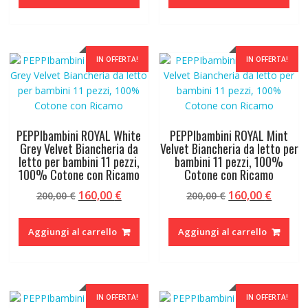
era:
è:
era:
è:
200,00 €.
160,00 €.
200,00 €.
160,00 
IN OFFERTA!
IN OFFERTA!
PEPPIbambini ROYAL White
PEPPIbambini ROYAL Mint
Grey Velvet Biancheria da
Velvet Biancheria da letto per
letto per bambini 11 pezzi,
bambini 11 pezzi, 100%
100% Cotone con Ricamo
Cotone con Ricamo
Il
Il
Il
Il
160,00
€
160,00
€
200,00
€
200,00
€
prezzo
prezzo
prezzo
prezzo
originale
attuale
originale
attual
Aggiungi al carrello
Aggiungi al carrello
era:
è:
era:
è:
200,00 €.
160,00 €.
200,00 €.
160,00 
IN OFFERTA!
IN OFFERTA!