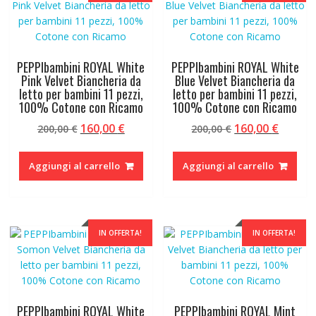
PEPPIbambini ROYAL White
PEPPIbambini ROYAL White
Pink Velvet Biancheria da
Blue Velvet Biancheria da
letto per bambini 11 pezzi,
letto per bambini 11 pezzi,
100% Cotone con Ricamo
100% Cotone con Ricamo
Il
Il
Il
Il
160,00
€
160,00
€
200,00
€
200,00
€
prezzo
prezzo
prezzo
prezzo
originale
attuale
originale
attual
Aggiungi al carrello
Aggiungi al carrello
era:
è:
era:
è:
200,00 €.
160,00 €.
200,00 €.
160,00 
IN OFFERTA!
IN OFFERTA!
PEPPIbambini ROYAL White
PEPPIbambini ROYAL Mint