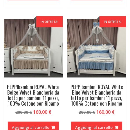
200,00 €.
160,00 €.
200,00 €.
160,00 
IN OFFERTA!
IN OFFERTA!
PEPPIbambini ROYAL White
PEPPIbambini ROYAL White
Beige Velvet Biancheria da
Blue Velvet Biancheria da
letto per bambini 11 pezzi,
letto per bambini 11 pezzi,
100% Cotone con Ricamo
100% Cotone con Ricamo
Il
Il
Il
Il
160,00
€
160,00
€
200,00
€
200,00
€
prezzo
prezzo
prezzo
prezzo
originale
attuale
originale
attual
Aggiungi al carrello
Aggiungi al carrello