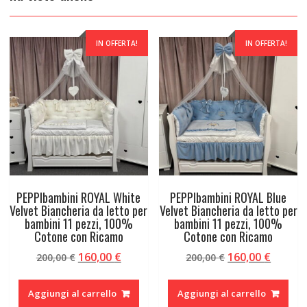
IN OFFERTA!
IN OFFERTA!
PEPPIbambini ROYAL White
PEPPIbambini ROYAL Blue
Velvet Biancheria da letto per
Velvet Biancheria da letto per
bambini 11 pezzi, 100%
bambini 11 pezzi, 100%
Cotone con Ricamo
Cotone con Ricamo
Il
Il
Il
Il
160,00
€
160,00
€
200,00
€
200,00
€
prezzo
prezzo
prezzo
prezzo
originale
attuale
originale
attual
Aggiungi al carrello
Aggiungi al carrello
era:
è:
era:
è: