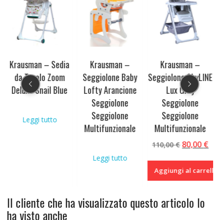
Krausman – Sedia
Krausman –
Krausman –
da Tavolo Zoom
Seggiolone Baby
Seggiolone SkyLINE
Deluxe Snail Blue
Lofty Arancione
Lux Grey
Seggiolone
Seggiolone
Seggiolone
Seggiolone
Leggi tutto
Multifunzionale
Multifunzionale
Il
Il
80,00
€
110,00
€
prezzo
pr
Leggi tutto
originale
at
Aggiungi al carrello
era:
è:
110,00 €.
80,
Il cliente che ha visualizzato questo articolo lo
ha visto anche