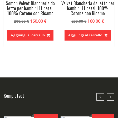
Somon Velvet Biancheria da
Velvet Biancheria da letto per
letto per bambini 11 pezzi,
bambini 11 pezzi, 100%
100% Cotone con Ricamo
Cotone con Ricamo
Il
Il
Il
Il
160,00
€
160,00
€
200,00
€
200,00
€
prezzo
prezzo
prezzo
prezzo
originale
attuale
originale
attual
Aggiungi al carrello
Aggiungi al carrello
era:
è:
era:
è:
200,00 €.
160,00 €.
200,00 €.
160,00 
Kompletset