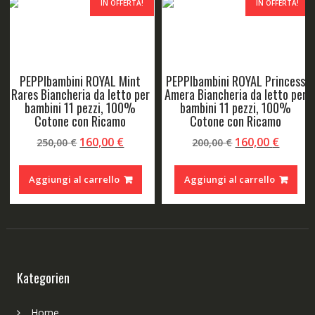
IN OFFERTA!
IN OFFERTA!
PEPPIbambini ROYAL Mint
PEPPIbambini ROYAL Princess
Rares Biancheria da letto per
Amera Biancheria da letto per
bambini 11 pezzi, 100%
bambini 11 pezzi, 100%
Cotone con Ricamo
Cotone con Ricamo
Il
Il
Il
Il
160,00
€
160,00
€
250,00
€
200,00
€
o
prezzo
prezzo
prezzo
prezz
le
originale
attuale
originale
attual
Aggiungi al carrello
Aggiungi al carrello
era:
è:
era:
è:
 €.
250,00 €.
160,00 €.
200,00 €.
160,00
Kategorien
Home