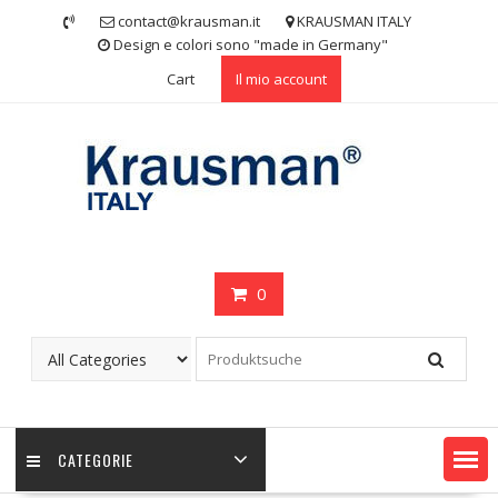
Skip
contact@krausman.it
KRAUSMAN ITALY
to
Design e colori sono "made in Germany"
content
Cart
Il mio account
0
CATEGORIE