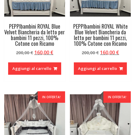
PEPPIbambini ROYAL Blue
PEPPIbambini ROYAL White
Velvet Biancheria da letto per
Blue Velvet Biancheria da
bambini 11 pezzi, 100%
letto per bambini 11 pezzi,
Cotone con Ricamo
100% Cotone con Ricamo
Il
Il
Il
Il
160,00
€
160,00
€
200,00
€
200,00
€
prezzo
prezzo
prezzo
prezzo
originale
attuale
originale
attual
Aggiungi al carrello
Aggiungi al carrello
era:
è:
era:
è:
200,00 €.
160,00 €.
200,00 €.
160,00 
IN OFFERTA!
IN OFFERTA!