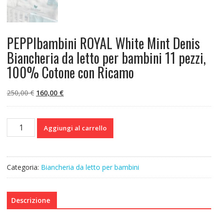
PEPPIbambini ROYAL White Mint Denis
Biancheria da letto per bambini 11 pezzi,
100% Cotone con Ricamo
Il
Il
250,00
€
160,00
€
prezzo
prezzo
originale
attuale
PEPPIbambini
era:
è:
Aggiungi al carrello
ROYAL
250,00 €.
160,00 €.
White
Mint
Denis
Categoria:
Biancheria da letto per bambini
Biancheria
da
letto
Descrizione
per