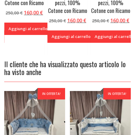
Cotone con Ricamo
pezzi, 100%
pezzi, 100%
Cotone con Ricamo
Cotone con Ricamo
Il
Il
160,00
€
250,00
€
prezzo
prezzo
Il
Il
Il
Il
Il
160,00
€
160,00
€
250,00
€
250,00
€
originale
attuale
prezzo
prezzo
prezzo
prezzo
pr
Aggiungi al carrello
era:
è:
e
attuale
originale
attuale
originale
at
llo
Aggiungi al carrello
Aggiungi al carrello
250,00 €.
160,00 €.
è:
era:
è:
era:
è:
.
160,00 €.
250,00 €.
160,00 €.
250,00 €.
16
Il cliente che ha visualizzato questo articolo lo
ha visto anche
IN OFFERTA!
IN OFFERTA!