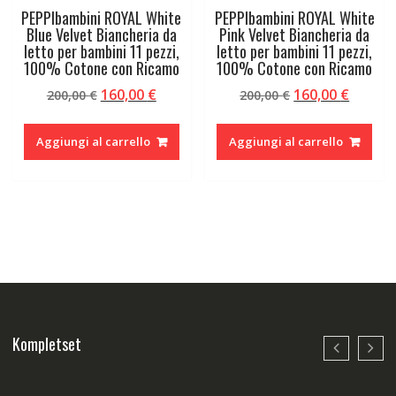
PEPPIbambini ROYAL White
PEPPIbambini ROYAL White
Blue Velvet Biancheria da
Pink Velvet Biancheria da
letto per bambini 11 pezzi,
letto per bambini 11 pezzi,
100% Cotone con Ricamo
100% Cotone con Ricamo
Il
Il
Il
Il
160,00
€
160,00
€
200,00
€
200,00
€
prezzo
prezzo
prezzo
prezzo
originale
attuale
originale
attual
Aggiungi al carrello
Aggiungi al carrello
era:
è:
era:
è:
200,00 €.
160,00 €.
200,00 €.
160,00 
Kompletset