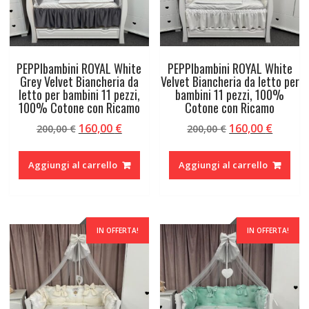
PEPPIbambini ROYAL White
PEPPIbambini ROYAL White
Grey Velvet Biancheria da
Velvet Biancheria da letto per
letto per bambini 11 pezzi,
bambini 11 pezzi, 100%
100% Cotone con Ricamo
Cotone con Ricamo
Il
Il
Il
Il
160,00
€
160,00
€
200,00
€
200,00
€
prezzo
prezzo
prezzo
prezzo
originale
attuale
originale
attual
Aggiungi al carrello
Aggiungi al carrello
era:
è:
era:
è:
200,00 €.
160,00 €.
200,00 €.
160,00 
IN OFFERTA!
IN OFFERTA!