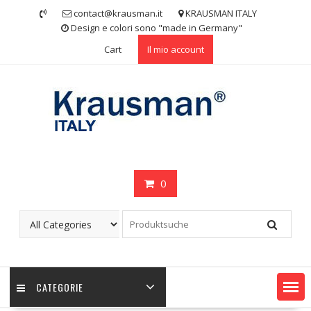
Skip
contact@krausman.it
KRAUSMAN ITALY
to
Design e colori sono "made in Germany"
content
Cart
Il mio account
0
CATEGORIE