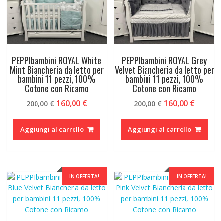
PEPPIbambini ROYAL White
PEPPIbambini ROYAL Grey
Mint Biancheria da letto per
Velvet Biancheria da letto per
bambini 11 pezzi, 100%
bambini 11 pezzi, 100%
Cotone con Ricamo
Cotone con Ricamo
Il
Il
Il
Il
160,00
€
160,00
€
200,00
€
200,00
€
prezzo
prezzo
prezzo
prezzo
originale
attuale
originale
attual
Aggiungi al carrello
Aggiungi al carrello
era:
è:
era:
è:
200,00 €.
160,00 €.
200,00 €.
160,00 
IN OFFERTA!
IN OFFERTA!