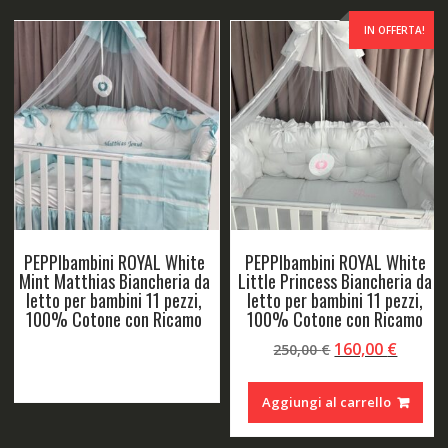
IN OFFERTA!
PEPPIbambini ROYAL White
PEPPIbambini ROYAL White
Mint Matthias Biancheria da
Little Princess Biancheria da
letto per bambini 11 pezzi,
letto per bambini 11 pezzi,
100% Cotone con Ricamo
100% Cotone con Ricamo
Il
Il
160,00
€
250,00
€
o
prezzo
prezz
Leggi tutto
le
originale
attual
Aggiungi al carrello
era:
è:
 €.
250,00 €.
160,00