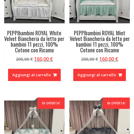
PEPPIbambini ROYAL White
PEPPIbambini ROYAL Mint
Velvet Biancheria da letto per
Velvet Biancheria da letto per
bambini 11 pezzi, 100%
bambini 11 pezzi, 100%
Cotone con Ricamo
Cotone con Ricamo
Il
Il
Il
Il
160,00
€
160,00
€
200,00
€
200,00
€
prezzo
prezzo
prezzo
prezzo
originale
attuale
originale
attual
Aggiungi al carrello
Aggiungi al carrello
era:
è:
era:
è:
200,00 €.
160,00 €.
200,00 €.
160,00 
IN OFFERTA!
IN OFFERTA!