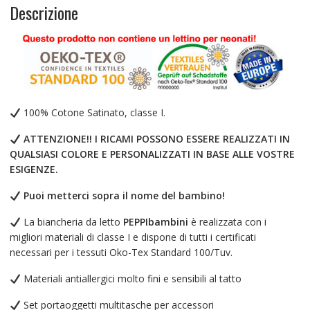
bambini
Descrizione
11
pezzi,
100%
Cotone
con
Ricamo
quantità
100% Cotone Satinato, classe I.
ATTENZIONE!! I RICAMI POSSONO ESSERE REALIZZATI IN
QUALSIASI COLORE E PERSONALIZZATI IN BASE ALLE VOSTRE
ESIGENZE.
Puoi metterci sopra il nome del bambino!
La biancheria da letto
PEPPIbambini
è realizzata con i
migliori materiali di classe I e dispone di tutti i certificati
necessari per i tessuti Oko-Tex Standard 100/Tuv.
Materiali antiallergici molto fini e sensibili al tatto
Set portaoggetti multitasche per accessori