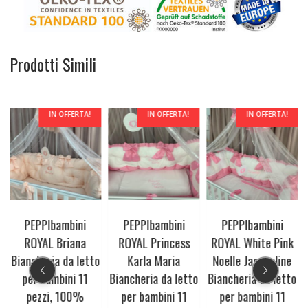
Prodotti Simili
IN OFFERTA!
IN OFFERTA!
IN OFFERTA!
PEPPIbambini
PEPPIbambini
PEPPIbambini
ROYAL Briana
ROYAL Princess
ROYAL White Pink
Biancheria da letto
Karla Maria
Noelle Jacqueline
,
per bambini 11
Biancheria da letto
Biancheria da letto
pezzi, 100%
per bambini 11
per bambini 11